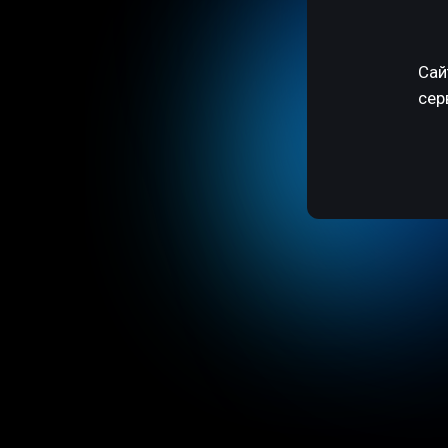
Сай
сер